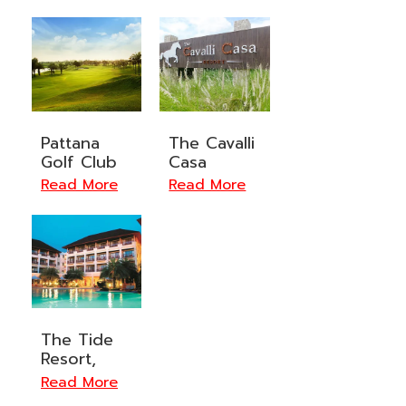
Pattana
The Cavalli
Golf Club
Casa
& Resort,
Resort,
Chonburi
Ayutthaya
The Tide
Resort,
Chonburi