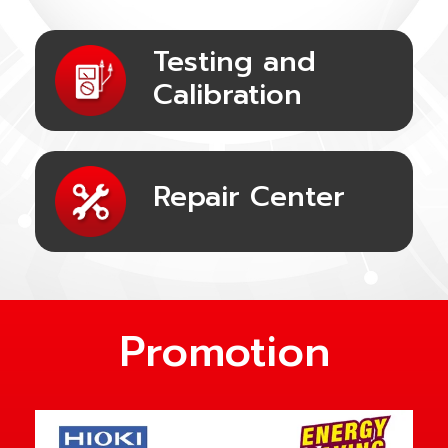
Imager
Testing and
Calibration
Repair Center
Promotion